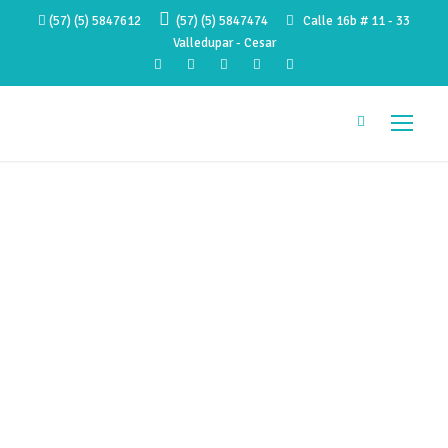
(57) (5) 5847612
(57) (5) 5847474
Calle 16b # 11 - 33
Valledupar - Cesar
Señales de un
trastorno
alimenticio