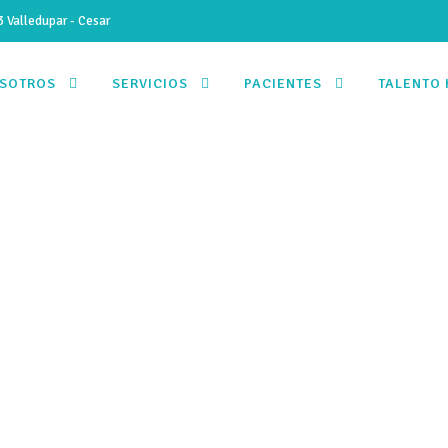
 Valledupar - Cesar
SOTROS
SERVICIOS
PACIENTES
TALENTO
cesita prepararse pa
pandemia